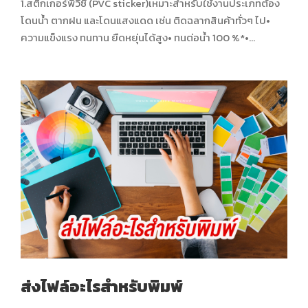
1.สติ๊กเกอร์พีวีซี (PVC sticker)เหมาะสำหรับใช้งานประเภทต้อง
โดนน้ำ ตากฝน และโดนแสงแดด เช่น ติดฉลากสินค้าทั่วๆ ไป•
ความแข็งแรง ทนทาน ยืดหยุ่นได้สูง• ทนต่อน้ำ 100 %*•...
ส่งไฟล์อะไรสำหรับพิมพ์