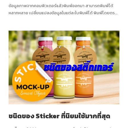
ข้อมูลภาพจากคอมพิวเตอร์แล้วพิมพ์ออกมา สามารถพิมพ์ได้
หลากหลาย เปลี่ยนแปลงข้อมูลในแต่ละใบพิมพ์ได้ พิมพ์โดยตรง
จากไฟล์ แตกต่างจากระบบการพิมพ์แบบออฟเซ็ท (Offset
Printing) ที่ต้องมีกระบวนการทำเพลทก่อน ซึ่ในบทความนี้จะพา
มาทำความรู้จัก ประเภทของการพิมพ์ดิจิตอล แต่ละแบบกัน
ปัจจุบันได้มีการพัฒนาเครื่องพิมพ์...
ชนิดของ Sticker ที่นิยมใช้มากที่สุด