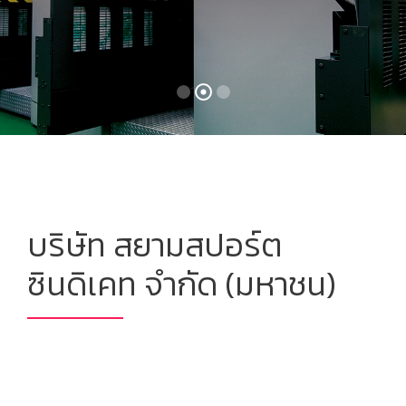
บริษัท สยามสปอร์ต
ซินดิเคท จำกัด (มหาชน)