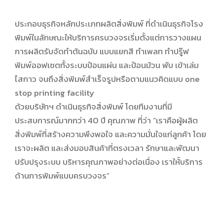
ประกอบธุรกิจหลักประเภทผลิตสิ่งพิมพ์ ที่ดำเนินธุรกิจโรง
พิมพ์ในลักษณะให้บริการครบวงจรเริ่มตั้งแต่การวางแผน
การผลิตรับจัดทำต้นฉบับ แบบแยกสี ทำเพลท ทำปรู๊ฟ
พิมพ์ออฟเซตทั้งระบบป้อนแผ่น และป้อนม้วน พับ เข้าเล่ม
ไสกาว จนถึงสิ่งพิมพ์สำเร็จรูปหรือตามแนวคิดแบบ one
stop printing facility
ด้วยบริษัทฯ ดำเนินธุรกิจสิ่งพิมพ์ โดยทีมงานที่มี
ประสบการณ์มากกว่า 40 ปี คุณภาพ ที่ว่า “เราคือผู้ผลิต
สิ่งพิมพ์ที่สร้างความพึงพอใจ และความมั่นใจแก่ลูกค้า โดย
เราจะผลิต และส่งมอบสินค้าที่ตรงเวลา รักษาและพัฒนา
ปรับปรุงระบบ บริหารคุณภาพอย่างต่อเนื่อง เราให้้บริการ
ด้านการพิมพ์แบบครบวงจร”