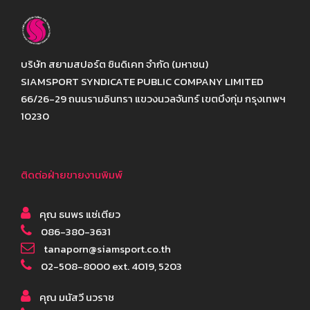
บริษัท สยามสปอร์ต ซินดิเคท จำกัด (มหาชน)
SIAMSPORT SYNDICATE PUBLIC COMPANY LIMITED
66/26-29 ถนนรามอินทรา แขวงนวลจันทร์ เขตบึงกุ่ม กรุงเทพฯ
10230
ติดต่อฝ่ายขายงานพิมพ์
คุณ ธนพร แซ่เตียว
086-380-3631
tanaporn@siamsport.co.th
02-508-8000 ext. 4019, 5203
คุณ มนัสวี นวราช