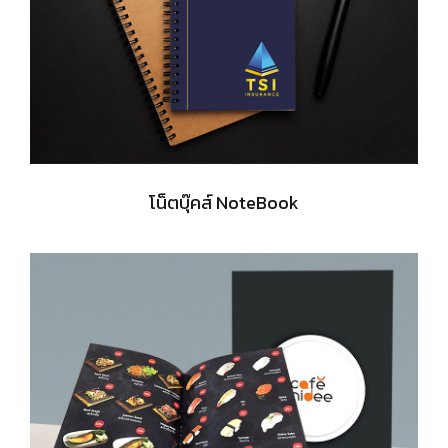
โน็ตบุ๊คส์ NoteBook