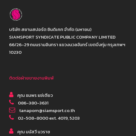
บริษัท สยามสปอร์ต ซินดิเคท จำกัด (มหาชน)
SIAMSPORT SYNDICATE PUBLIC COMPANY LIMITED
66/26-29 ถนนรามอินทรา แขวงนวลจันทร์ เขตบึงกุ่ม กรุงเทพฯ
10230
ติดต่อฝ่ายขายงานพิมพ์
คุณ ธนพร แซ่เตียว
086-380-3631
tanaporn@siamsport.co.th
02-508-8000 ext. 4019, 5203
คุณ มนัสวี นวราช