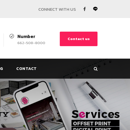
Number
Contact us
662-508-8000
G
CONTACT