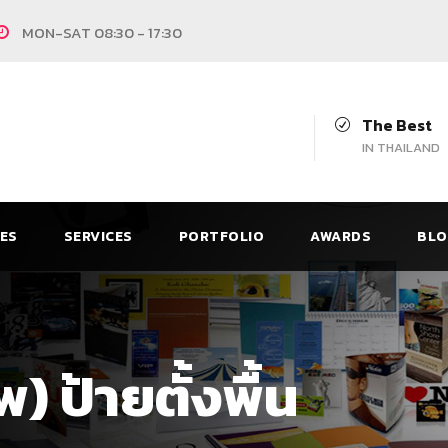
MON-SAT 08:30 - 17:30
The Best
IN THAILAND
CES
SERVICES
PORTFOLIO
AWARDS
BLO
) ป้ายตั้งพื้น