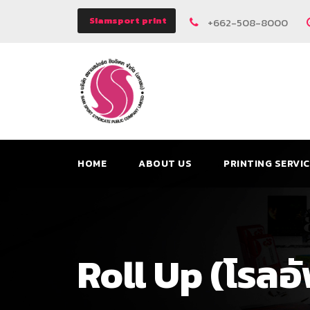
Siamsport print
+662-508-8000
HOME
ABOUT US
PRINTING SERVI
Roll Up (โรลอัพ