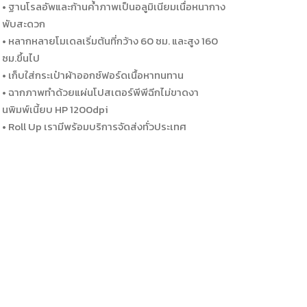
• ฐานโรลอัพและก้านค้ำภาพเป็นอลูมิเนียมเนื่อหนากาง
พับสะดวก
• หลากหลายโมเดลเริ่มต้นที่กว้าง 60 ซม. และสูง 160
ซม.ขึ้นไป
• เก็บใส่กระเป๋าผ้าออกซ์ฟอร์ดเนื้อหาทนทาน
• ฉากภาพทำด้วยแผ่นโปสเตอร์พีพีฉีกไม่ขาดงา
นพิมพ์เนี้ยบ HP 1200dpi
• Roll Up เรามีพร้อมบริการจัดส่งทั่วประเทศ