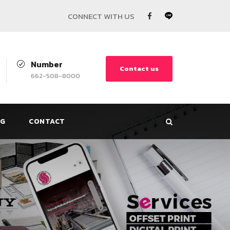
Number
Contact us
662-508-8000
G
CONTACT