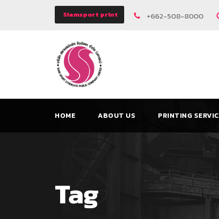
Siamsport print
+662-508-8000
HOME
ABOUT US
PRINTING SERVI
Tag