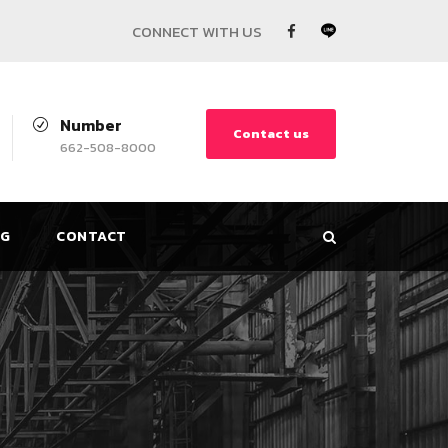
Number
Contact us
662-508-8000
G
CONTACT