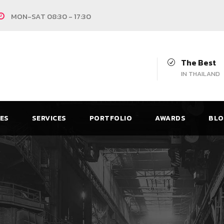
MON-SAT 08:30 - 17:30
The Best
IN THAILAND
CES
SERVICES
PORTFOLIO
AWARDS
BLO