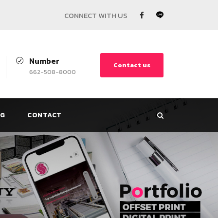
Number
Contact us
662-508-8000
G
CONTACT