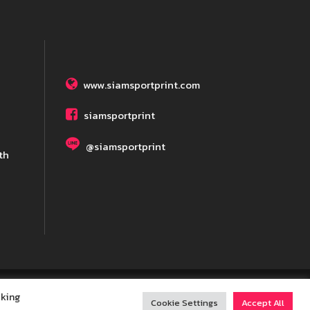
www.siamsportprint.com
siamsportprint
@siamsportprint
th
cking
served
Cookie Settings
Accept All