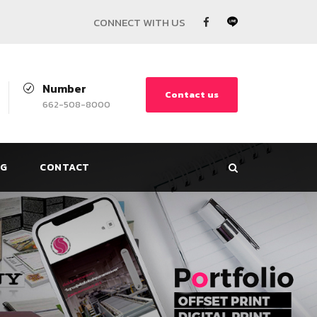
Number
Contact us
662-508-8000
G
CONTACT