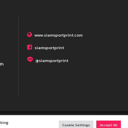
www.siamsportprint.com
siamsportprint
@siamsportprint
th
cking
served
Cookie Settings
Accept All