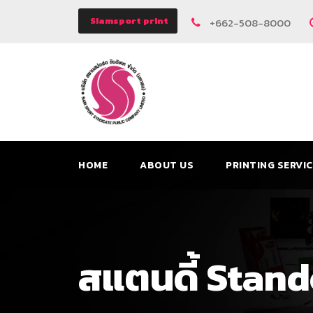
Siamsport print
+662-508-8000
HOME
ABOUT US
PRINTING SERVI
สแตนดี้ Stan