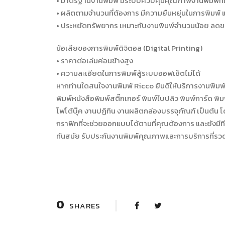
• มาตรฐานงานพิมพ์ มีระบบควบคุมคุณภาพงานพิมพ์ที่เท
• ผลิตตามจำนวนที่ต้องการ มีความยืนหยุ่นในการพิมพ์ แ
• ประหยัดทรัพยากร เหมาะกับงานพิมพ์จำนวนน้อย ลด
ข้อเสียของการพิมพ์ดิจิตอล (Digital Printing)
• ราคาต่อเล่มค่อนข้างสูง
• ความละเอียดในการพิมพ์สู้ระบบออฟเซ็ตไม่ได้
หากท่านใดสนใจงานพิมพ์ Ricco ยินดีให้บริการงานพิมพ์
พิมพ์หนังสือพิมพ์สติ๊กเกอร์ พิมพ์ใบปลิว พิมพ์การ์ด พิ
โฟโต้บุ๊ค งานปฏิทิน งานผลิตกล่องบรรจุภัณฑ์ เป็นต้น
กราฟิกที่จะช่วยออกแบบได้ตามที่คุณต้องการ และยังมีท
ทันสมัย รับประกันงานพิมพ์คุณภาพและการบริการที่รวด
0
SHARES