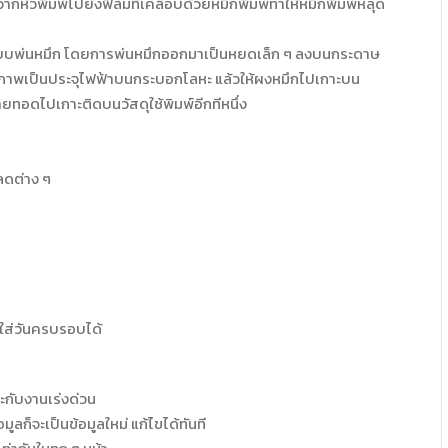
กหัวพิมพ์ไปยังฟิล์มที่เคลือบด้วยหมึกพิมพ์ทำให้หมึกพิมพ์หลุด
ิมพ์แบบพ่นหมึก โดยการพ่นหมึกออกมาเป็นหยดเล็ก ๆ ลงบนกระดาษ
งภาพเป็นประจุไฟฟ้าบนกระบอกโลหะ แล้วให้ผงหมึกไปเกาะบน
ายทอดไปเกาะติดบนวัสดุใช้พิมพ์อีกทีหนึ่ง
ลดต่าง ๆ
ด ใส่วันครบรอบได้
กับงานเร่งด่วน
ูลก็จะเป็นข้อมูลใหม่ แก้ไขได้ทันที