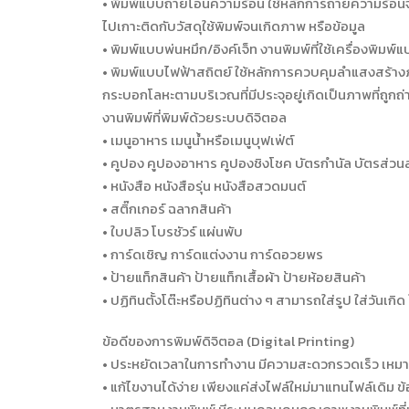
• พิมพ์แบบถ่ายโอนความร้อน ใช้หลักการถ่ายความร้อนจา
ไปเกาะติดกับวัสดุใช้พิมพ์จนเกิดภาพ หรือข้อมูล
• พิมพ์แบบพ่นหมึก/อิงค์เจ็ท งานพิมพ์ที่ใช้เครื่องพ
• พิมพ์แบบไฟฟ้าสถิตย์ ใช้หลักการควบคุมลำแสงสร้า
กระบอกโลหะตามบริเวณที่มีประจุอยู่เกิดเป็นภาพที่ถูกถ่
งานพิมพ์ที่พิมพ์ด้วยระบบดิจิตอล
• เมนูอาหาร เมนูน้ำหรือเมนูบุฟเฟ่ต์
• คูปอง คูปองอาหาร คูปองชิงโชค บัตรกำนัล บัตรส่วน
• หนังสือ หนังสือรุ่น หนังสือสวดมนต์
• สติ๊กเกอร์ ฉลากสินค้า
• ใบปลิว โบรชัวร์ แผ่นพับ
• การ์ดเชิญ การ์ดแต่งงาน การ์ดอวยพร
• ป้ายแท็กสินค้า ป้ายแท็กเสื้อผ้า ป้ายห้อยสินค้า
• ปฏิทินตั้งโต๊ะหรือปฏิทินต่าง ๆ สามารถใส่รูป ใส่วันเกิ
ข้อดีของการพิมพ์ดิจิตอล (Digital Printing)
• ประหยัดเวลาในการทำงาน มีความสะดวกรวดเร็ว เหมาะ
• แก้ไขงานได้ง่าย เพียงแค่ส่งไฟล์ใหม่มาแทนไฟล์เดิม ข้อม