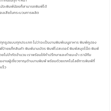
่ากันในทุก ๆ หน้า
ม้จะพิมพ์น้อยก็สามารถพิมพ์ได้
ของเสียในกระบวนการผลิต
ทุกรูปแบบทุกประเภท ไม่ว่าจะเป็นงานพิมพ์เมนูอาหาร พิมพ์คูปอง
มพ์ป้ายแท็กสินค้า พิมพ์นามบัตร พิมพ์โปสเตอร์ พิมพ์สมุดโน๊ต พิมพ์
 โดยไม่จำกัดจำนวน เราพร้อมให้คำปรึกษาและคำแนะนำ เรามีทีม
ีมงานผู้เชี่ยวชาญด้านงานพิมพ์ พร้อมด้วยเทคโนโลยีการพิมพ์ที่
เร็ว