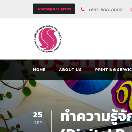
Siamsport print
+662-508-8000
HOME
ABOUT US
PRINTING SERVI
ทำความรู้จ
25
SEP